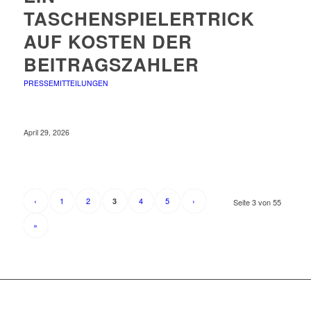
ASCHENSPIELERTRICK A
UF KOSTEN DER B
EITRAGSZAHLER
PRESSEMITTEILUNGEN
April 29, 2026
‹
1
2
4
5
›
3
Seite 3 von 55
»