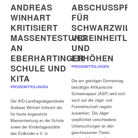
ANDREAS
ABSCHUSSPRÄ
WINHART
FÜR
KRITISIERT
SCHWARZWILD
MASSENTESTUNG
VEREINHEITLI
AN
UND
EBERHARTINGER
ERHÖHEN
SCHULE UND
PRESSEMITTEILUNGEN
KITA
Die am gestrigen Donnerstag
bestätigte Afrikanische
PRESSEMITTEILUNGEN
Schweinepest (ASP) wird sich
auch auf die Jagd- und
Der AfD-Landtagsabgeordnete
Forstwirtschaft negativ
Andreas Winhart kritisiert die
auswirken. Die Jäger
für heute angesetzte
verpflichtet verschiedene
Massentestung an der Schule
Untersuchungen an den
sowie der Kindertagesstätte
geschossenen Tieren
des Erdkinder e.V. in