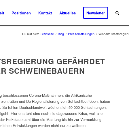
eit
Positionen
Kontakt
Aktuelles
Newsletter
Du bist hier:
Startseite
/
Blog
/
Pressemitteilungen
/
Winhart: Staatsregie
TSREGIERUNG GEFÄHRDET
DER SCHWEINEBAUERN
ung beschlossenen Corona-Maßnahmen, die Afrikanische
nzentration und De-Regionalisierung von Schlachtbetrieben, haben
t. So fehlen Deutschlandweit wöchentlich 50 000 Schlachtungen,
geht. Hier entsteht eine noch nie dagewesene Krise, weil alle
n der Ferkelaufzucht über die Mastung bis hin zur Vermarktung
erlichen Entwicklungen werden nicht nur zu weiteren