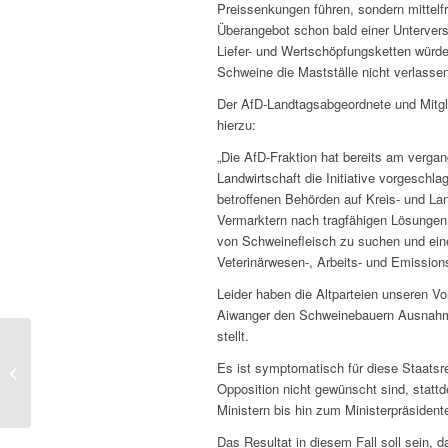
Preissenkungen führen, sondern mittelf
Überangebot schon bald einer Unterver
Liefer- und Wertschöpfungsketten würde
Schweine die Mastställe nicht verlasse
Der AfD-Landtagsabgeordnete und Mitgl
hierzu:
„Die AfD-Fraktion hat bereits am verg
Landwirtschaft die Initiative vorgesch
betroffenen Behörden auf Kreis- und L
Vermarktern nach tragfähigen Lösungen
von Schweinefleisch zu suchen und ein
Veterinärwesen-, Arbeits- und Emissio
Leider haben die Altparteien unseren Vo
Aiwanger den Schweinebauern Ausnahmer
stellt.
Verbot von Bleimunition: AfD-
Es ist symptomatisch für diese Staatsr
Abgeordnete fordern praxisnahe
Opposition nicht gewünscht sind, stat
Jagdverordnungen...
Ministern bis hin zum Ministerpräsidente
Das Resultat in diesem Fall soll sein,