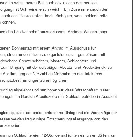
ristig im schlimmsten Fall auch dazu, dass das heutige
sorgung mit Schweinefleisch weicht. Ein Zusammenbruch der
 auch das Tierwohl stark beeinträchtigen, wenn schlachtreife
n können.
ied des Landwirtschaftsausschusses, Andreas Winhart, sagt
angenen Donnerstag mit einem Antrag im Ausschuss für
lagen, einen runden Tisch zu organisieren, um gemeinsam mit
andesebene Schweinehaltern, Mästern, Schlächtern und
 zum Umgang mit der derzeitigen Absatz- und Produktionskrise
e Abstimmung der Vielzahl an Maßnahmen aus Infektions-,
nsschutzbestimmungen zu ermöglichen.
rschlag abgelehnt und nun hören wir, dass Wirtschaftsminister
egeln im Bereich Arbeitszeiten für Schlachtbetriebe in Aussicht
egierung, dass der parlamentarische Dialog und die Vorschläge der
tdessen werden fragwürdige Entscheidungsalleingänge von den
n zelebriert.
 dass nun Schlachtereien 12-Stundenschichten einführen dürfen, um