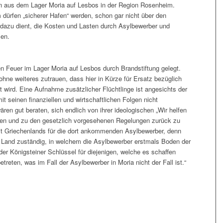
n aus dem Lager Moria auf Lesbos in der Region Rosenheim.
ürfen „sicherer Hafen“ werden, schon gar nicht über den
 dazu dient, die Kosten und Lasten durch Asylbewerber und
len.
en Feuer im Lager Moria auf Lesbos durch Brandstiftung gelegt.
hne weiteres zutrauen, dass hier in Kürze für Ersatz bezüglich
 wird. Eine Aufnahme zusätzlicher Flüchtlinge ist angesichts der
 seinen finanziellen und wirtschaftlichen Folgen nicht
en gut beraten, sich endlich von ihrer ideologischen „Wir helfen
eden und zu den gesetzlich vorgesehenen Regelungen zurück zu
eit Griechenlands für die dort ankommenden Asylbewerber, denn
 Land zuständig, in welchem die Asylbewerber erstmals Boden der
 der Königsteiner Schlüssel für diejenigen, welche es schaffen
reten, was im Fall der Asylbewerber in Moria nicht der Fall ist.“