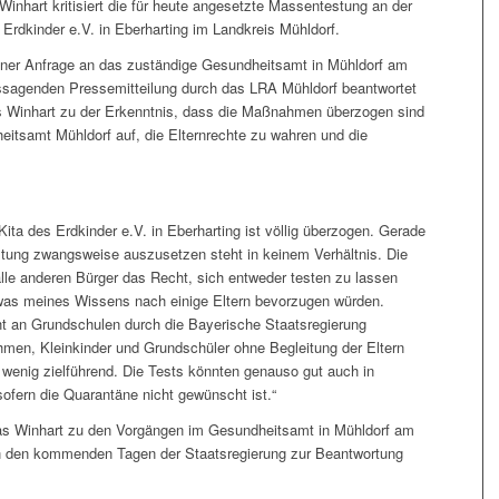
nhart kritisiert die für heute angesetzte Massentestung an der
Erdkinder e.V. in Eberharting im Landkreis Mühldorf.
einer Anfrage an das zuständige Gesundheitsamt in Mühldorf am
tssagenden Pressemitteilung durch das LRA Mühldorf beantwortet
 Winhart zu der Erkenntnis, dass die Maßnahmen überzogen sind
itsamt Mühldorf auf, die Elternrechte zu wahren und die
ta des Erdkinder e.V. in Eberharting ist völlig überzogen. Gerade
estung zwangsweise auszusetzen steht in keinem Verhältnis. Die
alle anderen Bürger das Recht, sich entweder testen zu lassen
was meines Wissens nach einige Eltern bevorzugen würden.
ht an Grundschulen durch die Bayerische Staatsregierung
men, Kleinkinder und Grundschüler ohne Begleitung der Eltern
wenig zielführend. Die Tests könnten genauso gut auch in
sofern die Quarantäne nicht gewünscht ist.“
s Winhart zu den Vorgängen im Gesundheitsamt in Mühldorf am
d in den kommenden Tagen der Staatsregierung zur Beantwortung