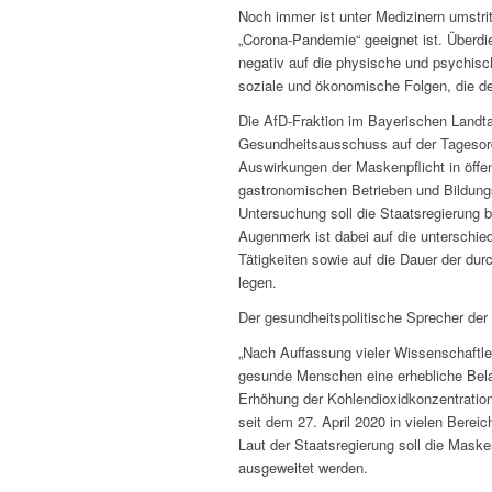
Noch immer ist unter Medizinern umst
„Corona-Pandemie“ geeignet ist. Überdie
negativ auf die physische und psychi
soziale und ökonomische Folgen, die d
Die AfD-Fraktion im Bayerischen Landta
Gesundheitsausschuss auf der Tagesord
Auswirkungen der Maskenpflicht in öffe
gastronomischen Betrieben und Bildungs
Untersuchung soll die Staatsregierung 
Augenmerk ist dabei auf die unterschie
Tätigkeiten sowie auf die Dauer der du
legen.
Der gesundheitspolitische Sprecher der A
„Nach Auffassung vieler Wissenschaftle
gesunde Menschen eine erhebliche Bela
Erhöhung der Kohlendioxidkonzentration
seit dem 27. April 2020 in vielen Bere
Laut der Staatsregierung soll die Maske
ausgeweitet werden.