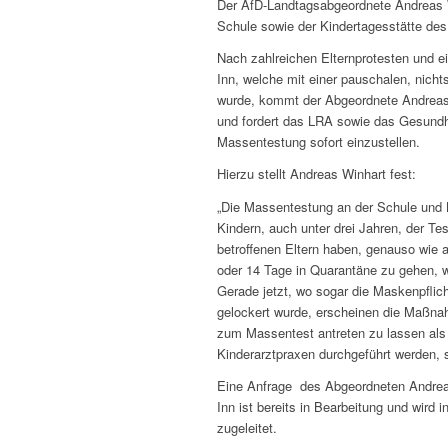
Der AfD-Landtagsabgeordnete Andreas Wi
Schule sowie der Kindertagesstätte des 
Nach zahlreichen Elternprotesten und 
Inn, welche mit einer pauschalen, nich
wurde, kommt der Abgeordnete Andreas
und fordert das LRA sowie das Gesundhe
Massentestung sofort einzustellen.
Hierzu stellt Andreas Winhart fest:
„Die Massentestung an der Schule und Ki
Kindern, auch unter drei Jahren, der T
betroffenen Eltern haben, genauso wie 
oder 14 Tage in Quarantäne zu gehen, 
Gerade jetzt, wo sogar die Maskenpflic
gelockert wurde, erscheinen die Maßnah
zum Massentest antreten zu lassen als 
Kinderarztpraxen durchgeführt werden, 
Eine Anfrage des Abgeordneten Andrea
Inn ist bereits in Bearbeitung und wir
zugeleitet.