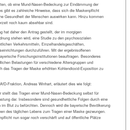
ritten, ob eine Mund-Nasen-Bedeckung zur Eindämmung der
s gibt es zahlreiche Hinweise, dass sich die Maskenpflicht
sche Gesundheit der Menschen auswirken kann. Hinzu kommen
erzeit noch kaum absehbar sind.
g hat daher den Antrag gestellt, der im morgigen
nung stehen wird, eine Studie zu den psychosozialen
ntlichen Verkehrsmitteln, Einzelhandelsgeschäften,
einrichtungen durchzuführen. Mit der ergebnisoffenen
bayerische Forschungsinstitutionen beauftragen. Besonderes
dlichen Belastungen für verschiedene Altersgruppen und
rch das Tragen der Maske erhöhten Kohlendioxid-Exposition zu
fD-Fraktion, Andreas Winhart, erläutert dies wie folgt:
r stellt das Tragen einer Mund-Nasen-Bedeckung selbst für
stung dar. Insbesondere sind gesundheitliche Folgen durch eine
 im Blut zu befürchten. Dennoch wird die bayerische Bevölkerung
ichen des täglichen Lebens zum Tragen einer Maske gezwungen.
npflicht nun sogar noch verschärft und auf öffentliche Plätze