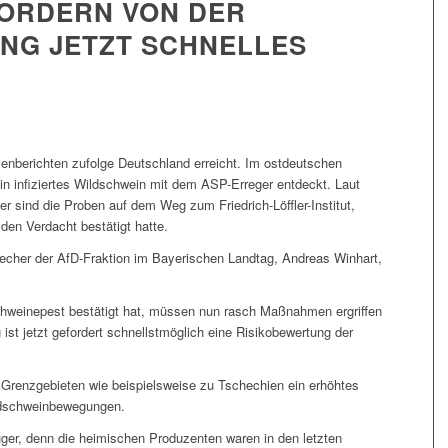
FORDERN VON DER
NG JETZT SCHNELLES
enberichten zufolge Deutschland erreicht. Im ostdeutschen
n infiziertes Wildschwein mit dem ASP-Erreger entdeckt. Laut
r sind die Proben auf dem Weg zum Friedrich-Löffler-Institut,
en Verdacht bestätigt hatte.
recher der AfD-Fraktion im Bayerischen Landtag, Andreas Winhart,
chweinepest bestätigt hat, müssen nun rasch Maßnahmen ergriffen
ist jetzt gefordert schnellstmöglich eine Risikobewertung der
 Grenzgebieten wie beispielsweise zu Tschechien ein erhöhtes
ildschweinbewegungen.
uger, denn die heimischen Produzenten waren in den letzten