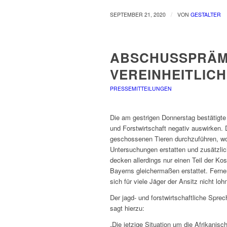
/
SEPTEMBER 21, 2020
VON
GESTALTER
ABSCHUSSPRÄM
VEREINHEITLIC
PRESSEMITTEILUNGEN
Die am gestrigen Donnerstag bestätigte
und Forstwirtschaft negativ auswirken.
geschossenen Tieren durchzuführen, wof
Untersuchungen erstatten und zusätzli
decken allerdings nur einen Teil der Ko
Bayerns gleichermaßen erstattet. Ferner
sich für viele Jäger der Ansitz nicht lohn
Der jagd- und forstwirtschaftliche Spre
sagt hierzu:
„Die jetzige Situation um die Afrikanis