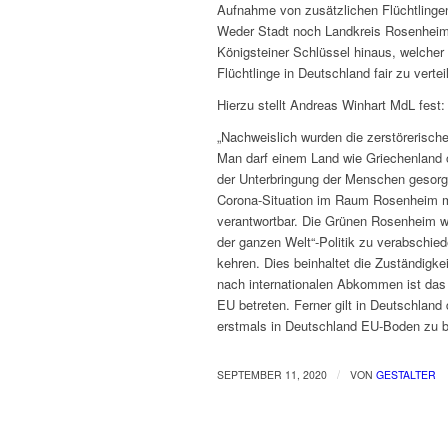
Aufnahme von zusätzlichen Flüchtlinge
Weder Stadt noch Landkreis Rosenheim d
Königsteiner Schlüssel hinaus, welcher
Flüchtlinge in Deutschland fair zu vertei
Hierzu stellt Andreas Winhart MdL fest:
„Nachweislich wurden die zerstörerisch
Man darf einem Land wie Griechenland o
der Unterbringung der Menschen gesorgt
Corona-Situation im Raum Rosenheim mit
verantwortbar. Die Grünen Rosenheim wär
der ganzen Welt“-Politik zu verabschi
kehren. Dies beinhaltet die Zuständigk
nach internationalen Abkommen ist das
EU betreten. Ferner gilt in Deutschland
erstmals in Deutschland EU-Boden zu bet
/
SEPTEMBER 11, 2020
VON
GESTALTER