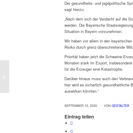
Der gesundheits- und jagdpolitische Sp
sagt hierzu:
„Nach dem sich der Verdacht auf die S
werden. Die Bayerische Staatsregierung 
Situation in Bayern vorzunehmen.
Wir haben vor allem in den bayerischen
Risiko durch grenz-überschreitende W
Priorität haben jetzt die Schweine-Erze
Monaten stark im Export, insbesondere
für die Erzeuger eine Katastrophe.
AfD-Landtagsabgeordneter Andreas
Winhart besucht Corona-Teststation
Darüber hinaus muss auch den Verbrauch
an der ...
hier wird es sicherlich gesundheitliche
auswirken könnten.“
/
SEPTEMBER 10, 2020
VON
GESTALTER
Eintrag teilen