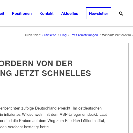
eit
Positionen
Kontakt
Aktuelles
Newsletter
Du bist hier:
Startseite
/
Blog
/
Pressemitteilungen
/
Winhart: Wir fordern 
FORDERN VON DER
NG JETZT SCHNELLES
enberichten zufolge Deutschland erreicht. Im ostdeutschen
n infiziertes Wildschwein mit dem ASP-Erreger entdeckt. Laut
r sind die Proben auf dem Weg zum Friedrich-Löffler-Institut,
en Verdacht bestätigt hatte.