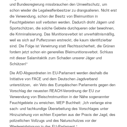
und Bundesregierung missbrauchen den Umweltschutz, um
schon wieder die Legalwaffenbesitzer zu drangsalieren. Nicht erst
die Verwendung, schon der Besitz von Bleimunition in
Feuchtgebieten soll verboten werden. Dadurch droht Jägern und
Sportschützen, die solche Gebiete durchqueren oder bewohnen,
die Kriminalisierung. Das Munitionsverbot ist unverhältnismäßig,
weil es sich auf Pufferzonen erstreckt, die kaum identifizierbar
sind. Die Folge ist Verwirrung statt Rechtssicherheit, die Grünen
fordern jetzt schon ein generelles Bleimunitionsverbot. Schluss
mit dieser Salamitaktik zum Schaden unserer Jäger und
Schützen!“
Die AfD-Abgeordneten im EU-Parlament werden deshalb die
Initiative von FACE und dem Deutschen Jagdverband
unterstützen, ein Veto des Europäischen Parlaments gegen den
Vorschlag der neuesten REACH-Verordnung der EU zur
Verwendung von Bleischrotmunition in der Nähe sogenannter
Feuchtgebiete zu erreichen. MEP Buchheit: „Ich verlange eine
sach- und fachkundige Überarbeitung des Vorschlages unter
Hinzuziehung von echten Experten aus der Praxis der Jagd, des
polizeilichen Vollzugs und des Naturschutzes vor der
Wiedereinbringung in das EU-Parlament.“