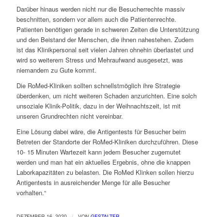
Darüber hinaus werden nicht nur die Besucherrechte massiv
beschnitten, sondern vor allem auch die Patientenrechte.
Patienten benötigen gerade in schweren Zeiten die Unterstützung
und den Beistand der Menschen, die ihnen nahestehen. Zudem
ist das Klinikpersonal seit vielen Jahren ohnehin überlastet und
wird so weiterem Stress und Mehraufwand ausgesetzt, was
niemandem zu Gute kommt.
Die RoMed-Kliniken sollten schnellstmöglich ihre Strategie
überdenken, um nicht weiteren Schaden anzurichten. Eine solch
unsoziale Klinik-Politik, dazu in der Weihnachtszeit, ist mit
unseren Grundrechten nicht vereinbar.
Eine Lösung dabei wäre, die Antigentests für Besucher beim
Betreten der Standorte der RoMed-Kliniken durchzuführen. Diese
10- 15 Minuten Wartezeit kann jedem Besucher zugemutet
werden und man hat ein aktuelles Ergebnis, ohne die knappen
Laborkapazitäten zu belasten. Die RoMed Klinken sollen hierzu
Antigentests in ausreichender Menge für alle Besucher
vorhalten.“
/
DEZEMBER 16, 2020
VON
GESTALTER