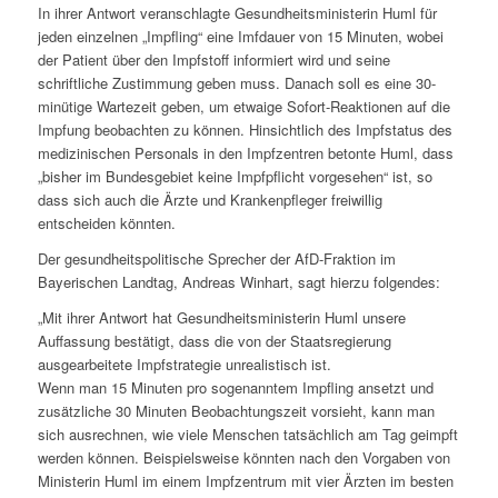
In ihrer Antwort veranschlagte Gesundheitsministerin Huml für
jeden einzelnen „Impfling“ eine Imfdauer von 15 Minuten, wobei
der Patient über den Impfstoff informiert wird und seine
schriftliche Zustimmung geben muss. Danach soll es eine 30-
minütige Wartezeit geben, um etwaige Sofort-Reaktionen auf die
Impfung beobachten zu können. Hinsichtlich des Impfstatus des
medizinischen Personals in den Impfzentren betonte Huml, dass
„bisher im Bundesgebiet keine Impfpflicht vorgesehen“ ist, so
dass sich auch die Ärzte und Krankenpfleger freiwillig
entscheiden könnten.
Der gesundheitspolitische Sprecher der AfD-Fraktion im
Bayerischen Landtag, Andreas Winhart, sagt hierzu folgendes:
„Mit ihrer Antwort hat Gesundheitsministerin Huml unsere
Auffassung bestätigt, dass die von der Staatsregierung
ausgearbeitete Impfstrategie unrealistisch ist.
Wenn man 15 Minuten pro sogenanntem Impfling ansetzt und
zusätzliche 30 Minuten Beobachtungszeit vorsieht, kann man
sich ausrechnen, wie viele Menschen tatsächlich am Tag geimpft
werden können. Beispielsweise könnten nach den Vorgaben von
Ministerin Huml im einem Impfzentrum mit vier Ärzten im besten