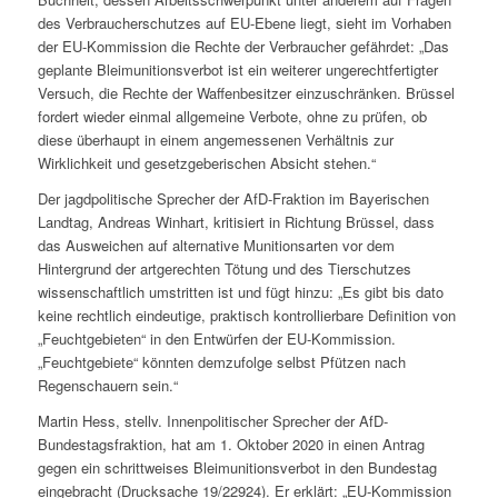
des Verbraucherschutzes auf EU-Ebene liegt, sieht im Vorhaben
der EU-Kommission die Rechte der Verbraucher gefährdet: „Das
geplante Bleimunitionsverbot ist ein weiterer ungerechtfertigter
Versuch, die Rechte der Waffenbesitzer einzuschränken. Brüssel
fordert wieder einmal allgemeine Verbote, ohne zu prüfen, ob
diese überhaupt in einem angemessenen Verhältnis zur
Wirklichkeit und gesetzgeberischen Absicht stehen.“
Der jagdpolitische Sprecher der AfD-Fraktion im Bayerischen
Landtag, Andreas Winhart, kritisiert in Richtung Brüssel, dass
das Ausweichen auf alternative Munitionsarten vor dem
Hintergrund der artgerechten Tötung und des Tierschutzes
wissenschaftlich umstritten ist und fügt hinzu: „Es gibt bis dato
keine rechtlich eindeutige, praktisch kontrollierbare Definition von
„Feuchtgebieten“ in den Entwürfen der EU-Kommission.
„Feuchtgebiete“ könnten demzufolge selbst Pfützen nach
Regenschauern sein.“
Martin Hess, stellv. Innenpolitischer Sprecher der AfD-
Bundestagsfraktion, hat am 1. Oktober 2020 in einen Antrag
gegen ein schrittweises Bleimunitionsverbot in den Bundestag
eingebracht (Drucksache 19/22924). Er erklärt: „EU-Kommission