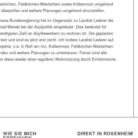
anskirchen, Feldkirchen-Westerham sowie Kolbermoor umgehend
u überprüfen und weitere Planungen umgehend einzustellen.
ie neue Bundesregierung hat im Gegensatz zu Landrat Lederer die
rad-Wende bei der Asylpolitik eingeläutet. Dies bedeutet für
niedrigeren Zahl an Asylbewerbern zu rechnen ist. Die geplanten
ert und sind es jetzt erst recht. Ich fordere Landrat Lederer auf,
projekte, v.a. in Rott am Inn, Kolbermoor, Feldkirchen-Westerham
en und weitere Planungen zu unterlassen. Ferner sind alle
nn diese wieder einer regulären Wohnnutzung durch Einheimische
WIE SIE MICH
DIREKT IN ROSENHEIM