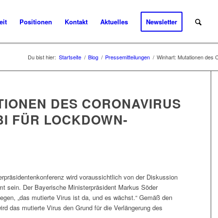
eit
Positionen
Kontakt
Aktuelles
Newsletter
Du bist hier:
Startseite
/
Blog
/
Pressemitteilungen
/
Winhart: Mutationen des C
TIONEN DES CORONAVIRUS
BI FÜR LOCKDOWN-
G
erpräsidentenkonferenz wird voraussichtlich von der Diskussion
t sein. Der Bayerische Ministerpräsident Markus Söder
egen, „das mutierte Virus ist da, und es wächst.“ Gemäß den
d das mutierte Virus den Grund für die Verlängerung des