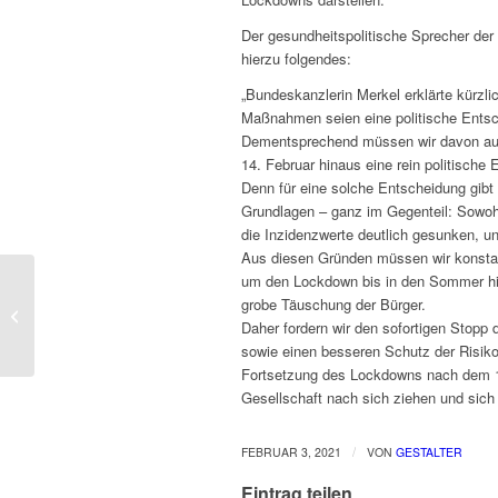
Der gesundheitspolitische Sprecher der
hierzu folgendes:
„Bundeskanzlerin Merkel erklärte kürzl
Maßnahmen seien eine politische Ents
Dementsprechend müssen wir davon aus
14. Februar hinaus eine rein politische 
Denn für eine solche Entscheidung gibt
Grundlagen – ganz im Gegenteil: Sowohl
die Inzidenzwerte deutlich gesunken, un
Aus diesen Gründen müssen wir konstati
um den Lockdown bis in den Sommer hine
PCR-Test nicht zur Diagnose
grobe Täuschung der Bürger.
geeignet: WHO entzieht Corona-
Daher fordern wir den sofortigen Stop
Maßnahmen der Regierenden...
sowie einen besseren Schutz der Risiko
Fortsetzung des Lockdowns nach dem 14
Gesellschaft nach sich ziehen und sich
/
FEBRUAR 3, 2021
VON
GESTALTER
Eintrag teilen