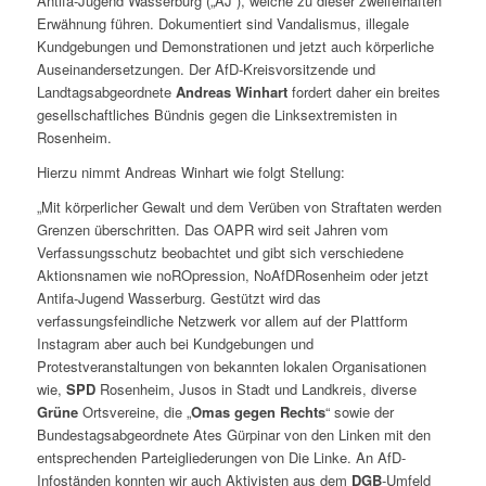
Antifa-Jugend Wasserburg („AJ“), welche zu dieser zweifelhaften
Erwähnung führen. Dokumentiert sind Vandalismus, illegale
Kundgebungen und Demonstrationen und jetzt auch körperliche
Auseinandersetzungen. Der AfD-Kreisvorsitzende und
Landtagsabgeordnete
Andreas Winhart
fordert daher ein breites
gesellschaftliches Bündnis gegen die Linksextremisten in
Rosenheim.
Hierzu nimmt Andreas Winhart wie folgt Stellung:
„Mit körperlicher Gewalt und dem Verüben von Straftaten werden
Grenzen überschritten. Das OAPR wird seit Jahren vom
Verfassungsschutz beobachtet und gibt sich verschiedene
Aktionsnamen wie noROpression, NoAfDRosenheim oder jetzt
Antifa-Jugend Wasserburg. Gestützt wird das
verfassungsfeindliche Netzwerk vor allem auf der Plattform
Instagram aber auch bei Kundgebungen und
Protestveranstaltungen von bekannten lokalen Organisationen
wie,
SPD
Rosenheim, Jusos in Stadt und Landkreis, diverse
Grüne
Ortsvereine, die „
Omas gegen Rechts
“ sowie der
Bundestagsabgeordnete Ates Gürpinar von den Linken mit den
entsprechenden Parteigliederungen von Die Linke. An AfD-
Infoständen konnten wir auch Aktivisten aus dem
DGB
-Umfeld