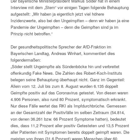
Der bayerische Ministerpräsident Markus Söder hat in einem
Interview mit dem „Stern“ vor einigen Tagen folgende Behauptung
aufgestellt: „Wir haben ja eigentlich jetzt viel höhere
Inzidenzwerte, also bei den Ungeimpften – denn wir haben ja eine
Pandemie der Ungeimpften – denn die Geimpften sind ja im
Prinzip nicht betroffen.“
Der gesundheitspolitische Sprecher der AfD-Fraktion im
Bayerischen Landtag, Andreas Winhart, kommentiert dies
folgendermaßen:
„Söder stellt Ungeimpfte als Sündenböcke hin und verbreitet
offenkundig Fake News. Die Zahlen des Robert-Koch-Instituts
belegen seine Behauptung überhaupt nicht. Ganz im Gegenteil:
Allein vom 12. Juli bis zum 8. August wurden 6.135 doppelt
Geimpfte positiv auf das Coronavirus getestet. Von diesen waren
4.906 Personen, also rund 80 Prozent, symptomatisch erkrankt.
Nur diese Fälle wertet das RKI als Impfdurchbrüche. Gemessen
an der Gesamtzahl der Positivfälle im selben Zeitraum (54.814,
von denen 36.261 bzw. 66 Prozent Symptome hatten), bedeutet
dies, dass 11,2 Prozent aller positiv Getesteten und 13,5 Prozent
aller Patienten mit Symptomen bereits doppelt geimpft waren. Die
meisten von ihnen (31,6 Prozent) waren Menschen über 60