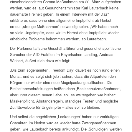
einschneidendsten Corona-Maßnahmen am 20. März aufgehoben
werden, wird es laut Gesundheitsminister Karl Lauterbach keine
dauerhafte Freiheit geben. In einem Interview mit der „taz“
erklärte er, dass ohne eine allgemeine Impfpflicht ab Herbst
erneut „strenge Maßnahmen“ notwendig seien. „Wir haben noch
so viele Ungeimpfte, dass wir im Herbst ohne Impfpflicht wieder
erhebliche Probleme bekommen werden“, so Lauterbach.
Der Parlamentarische Geschäftsführer und gesundheitspolitische
Sprecher der AfD-Fraktion im Bayerischen Landtag, Andreas
Winhart, äußert sich dazu wie folgt:
„Bis zum sogenannten ‚Freedom Day‘ dauert es noch rund einen
Monat, und es zeigt sich jetzt schon, dass die Altparteien den
Bürgern nur wieder eine neue Mogelpackung auftischen. Die
Freiheitsbeschränkungen heißen dann ‚Basisschutzmaßnahmen‘,
aber unter diesem neuen Label soll es weitergehen wie bisher:
Maskenpflicht, Abstandsregeln, ständiges Testen und mögliche
Zutrittsverbote für Ungeimpfte – alles soll so bleiben.
Und selbst die angeblichen ‚Lockerungen‘ haben nur vorläufigen
Charakter. Im Herbst wird es wieder harte Zwangsmaßnahmen
geben, wie Lauterbach bereits ankündigt. Die ‚Schuldigen‘ werden