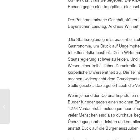
Ebenen gegen eine Impfpflicht einzuset
Der Parlamentarische Geschäftsführer u
Bayerischen Landtag, Andreas Winhart, e
„Die Staatsregierung missbraucht einze
Gastronomie, um Druck auf Ungeimpfte 
Infektionsrisiko besteht. Diese Wirtsc
Staatsregierung schwer zu leiden. Und 
Wesen einer freiheitlichen Demokratie. 
körperliche Unversehrtheit zu. Die Tei
machen, widerspricht dem Grundgesetz.
Stelle gesetzt. Dazu gehört auch die V
Wenn jemand den Corona-Impfstoffen mi
AfD fordert die Beibehaltung der
Bürger für oder gegen einen solchen Eingr
Schwarzwildprämie – „Wir setzen uns
1.254 Verdachtsfallmeldungen über ein
für...
vieler Menschen sind also durchaus begr
Überzeugungsarbeit leisten und vor alle
anstatt Duck auf die Bürger auszuüben.