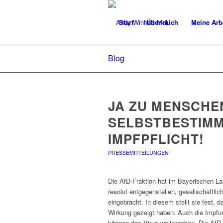
Start
Über mich
Meine Arb
Blog
JA ZU MENSCHE
SELBSTBESTIMM
IMPFPFLICHT!
PRESSEMITTEILUNGEN
Die AfD-Fraktion hat im Bayerischen Lan
resolut entgegenstellen, gesellschaftli
eingebracht. In diesem stellt sie fest
Wirkung gezeigt haben. Auch die Impfun
können das Virus weitergeben. Die AfD-F