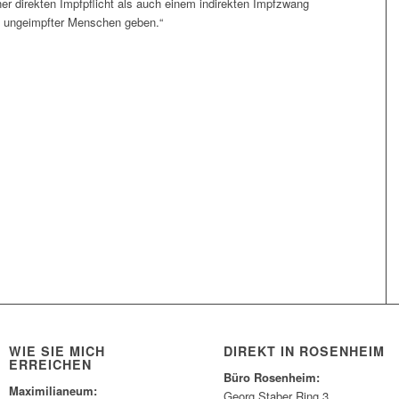
ner direkten Impfpflicht als auch einem indirekten Impfzwang
ng ungeimpfter Menschen geben.“
WIE SIE MICH
DIREKT IN ROSENHEIM
ERREICHEN
Büro Rosenheim:
Maximilianeum:
Georg Staber Ring 3,