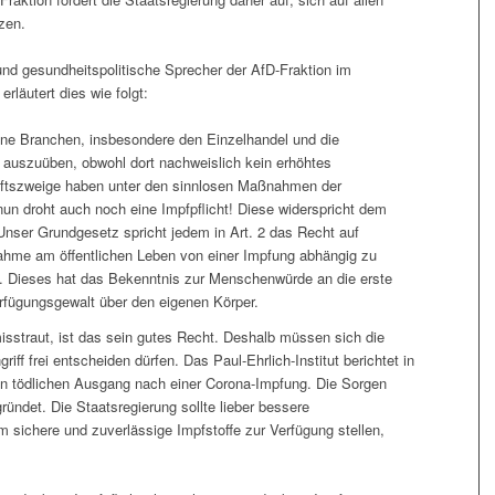
zen.
nd gesundheitspolitische Sprecher der AfD-Fraktion im
rläutert dies wie folgt:
lne Branchen, insbesondere den Einzelhandel und die
auszuüben, obwohl dort nachweislich kein erhöhtes
haftszweige haben unter den sinnlosen Maßnahmen der
nun droht auch noch eine Impfpflicht! Diese widerspricht dem
Unser Grundgesetz spricht jedem in Art. 2 das Recht auf
lnahme am öffentlichen Leben von einer Impfung abhängig zu
 Dieses hat das Bekenntnis zur Menschenwürde an die erste
erfügungsgewalt über den eigenen Körper.
sstraut, ist das sein gutes Recht. Deshalb müssen sich die
iff frei entscheiden dürfen. Das Paul-Ehrlich-Institut berichtet in
en tödlichen Ausgang nach einer Corona-Impfung. Die Sorgen
ündet. Die Staatsregierung sollte lieber bessere
m sichere und zuverlässige Impfstoffe zur Verfügung stellen,