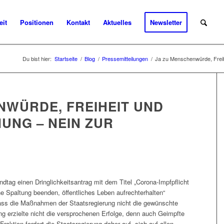
eit
Positionen
Kontakt
Aktuelles
Newsletter
Du bist hier:
Startseite
/
Blog
/
Pressemitteilungen
/
Ja zu Menschenwürde, Freihe
NWÜRDE, FREIHEIT UND
UNG – NEIN ZUR
dtag einen Dringlichkeitsantrag mit dem Titel „Corona-Impfpflicht
che Spaltung beenden, öffentliches Leben aufrechterhalten“
, dass die Maßnahmen der Staatsregierung nicht die gewünschte
g erzielte nicht die versprochenen Erfolge, denn auch Geimpfte
raktion fordert die Staatsregierung daher auf, sich auf allen