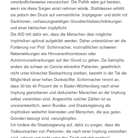
verständlicherweise verunsichert. Die Politik wäre gut beraten,
wenn sie diese Sorgen ernst nehmen würde. Stattdessen erhöht
sie jedoch den Druck auf vermeintliche ‚Impfgegner‘ und droht mit
Sanktionen, verfassungswidrigen Grundrechtsbeschränkungen
und einer faktischen Impfpflicht.
Die AfD tritt dafür ein, dass die Menschen über mögliche
Impfrisiken optimal aufgeklärt werden. Daher unterstützen wir die
Forderung von Prof. Schirrmacher, mutmaßlichen schweren
Nebenwirkungen wie Hirnvenenthrombosen oder
Autoimmunerkrankungen auf den Grund zu gehen. Da Geimpfte,
anders als schwer an Corona erkrankte Patienten, gewöhnlich
nicht unter klinischer Beobachtung sterben, besteht in der Tat die
Möglichkeit einer hohen Dunkelziffer. Schirrmacher nimmt an,
dass 30 bis 40 Prozent der in Baden-Württemberg nach einer
Impfung gestorbenen und obduzierten Menschen an der Impfung
selbst verstorben sind. Angesichts solcher Zahlen ist es
unverantwortlich, wenn Bundes- und Staatsregierung die
Impfrisiken weiterhin kleinreden und Menschen, die aus guten
Gründen besorgt sind, verunglimpfen.
Ich fordere die Staatsregierung auf, dafür zu sorgen, dass die
Todesursachen von Personen, die nach einer Impfung verstorben
sind, erfasst und nicht unter den Tisch gekehrt werden!“