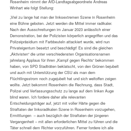
Rosenheim nimmt der AfD-Landtagsabgeordnete Andreas
Winhart wie folgt Stellung:
„Viel zu lange hat man der linksextremen Szene in Rosenheim
eine Bühne geboten. Jetzt werden die Mittel immer radikaler.
Nach den Ausschreitungen im Januar 2023 anlässlich einer
Demonstration, bei der Polizisten körperlich angegriffen und das
Polizeipräsidium mit Farbbeuteln attackiert wurde, wird nun
Privateigentum besetzt und beschädigt! Es sind die gleichen
„Aktivisten“ die unter verschiedensten Organisationsnamen
jahrelang Applaus für ihren „Kampf gegen Rechts“ bekommen
haben, von SPD Stadträten beklatscht, von den Grünen bejubelt
und auch mit Unterstützung der CSU als man dem
Flüchtlingsstrom noch zugejubelt hat und sich weltoffen zeigen
wollte. Jetzt bekommt Rosenheim die Rechnung, dass Stadt,
Polizei und Verfassungsschutz zu lange auf dem linken Auge
blind waren. Ich fordere daher alle relevanten
Entscheidungsträger auf, jetzt mit voller Härte gegen die
Straftaten der linksradikalen Szene in Rosenheim vorzugehen,
Ermittlungen – auch bezüglich der Straftaten der jüngeren
Vergangenheit – mit allen erforderlichen Mittel zu führen und die
Täter schnell dem Richter vorzuführen. Ferner fordere ich alle