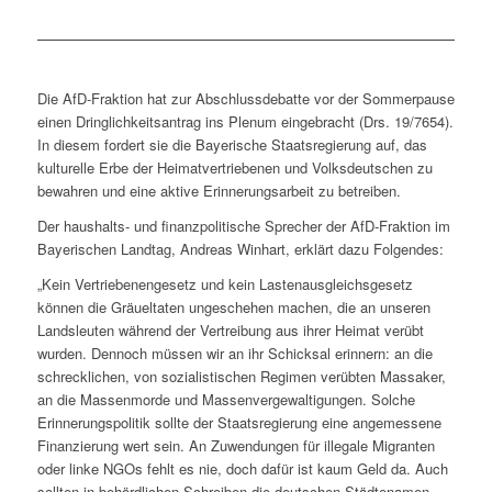
Die AfD-Fraktion hat zur Abschlussdebatte vor der Sommerpause
einen Dringlichkeitsantrag ins Plenum eingebracht (Drs. 19/7654).
In diesem fordert sie die Bayerische Staatsregierung auf, das
kulturelle Erbe der Heimatvertriebenen und Volksdeutschen zu
bewahren und eine aktive Erinnerungsarbeit zu betreiben.
Der haushalts- und finanzpolitische Sprecher der AfD-Fraktion im
Bayerischen Landtag, Andreas Winhart, erklärt dazu Folgendes:
„Kein Vertriebenengesetz und kein Lastenausgleichsgesetz
können die Gräueltaten ungeschehen machen, die an unseren
Landsleuten während der Vertreibung aus ihrer Heimat verübt
wurden. Dennoch müssen wir an ihr Schicksal erinnern: an die
schrecklichen, von sozialistischen Regimen verübten Massaker,
an die Massenmorde und Massenvergewaltigungen. Solche
Erinnerungspolitik sollte der Staatsregierung eine angemessene
Finanzierung wert sein. An Zuwendungen für illegale Migranten
oder linke NGOs fehlt es nie, doch dafür ist kaum Geld da. Auch
sollten in behördlichen Schreiben die deutschen Städtenamen