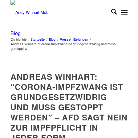
Blog
Du bist hier:
Startseite
/
Blog
/
Pressemitteilungen
/
Andreas Winhart: “Corona-Impfzwang ist grundgesetzwidrig und muss
gestoppt w...
ANDREAS WINHART:
“CORONA-IMPFZWANG IST
GRUNDGESETZWIDRIG
UND MUSS GESTOPPT
WERDEN” – AFD SAGT NEIN
ZUR IMPFPFLICHT IN
JEDER FORM