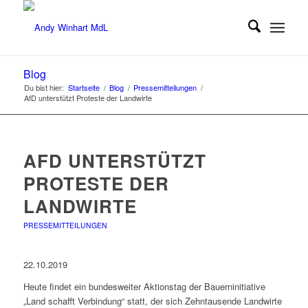
Blog
Du bist hier:
Startseite
/
Blog
/
Pressemitteilungen
/
AfD unterstützt Proteste der Landwirte
AFD UNTERSTÜTZT
PROTESTE DER
LANDWIRTE
PRESSEMITTEILUNGEN
22.10.2019
Heute findet ein bundesweiter Aktionstag der Bauerninitiative
„Land schafft Verbindung“ statt, der sich Zehntausende Landwirte