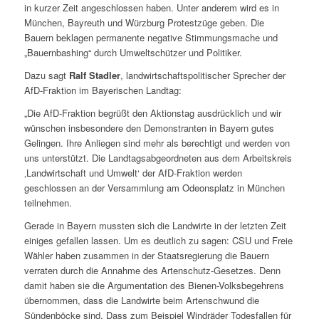
in kurzer Zeit angeschlossen haben. Unter anderem wird es in
München, Bayreuth und Würzburg Protestzüge geben. Die
Bauern beklagen permanente negative Stimmungsmache und
„Bauernbashing“ durch Umweltschützer und Politiker.
Dazu sagt
Ralf Stadler
, landwirtschaftspolitischer Sprecher der
AfD-Fraktion im Bayerischen Landtag:
„Die AfD-Fraktion begrüßt den Aktionstag ausdrücklich und wir
wünschen insbesondere den Demonstranten in Bayern gutes
Gelingen. Ihre Anliegen sind mehr als berechtigt und werden von
uns unterstützt. Die Landtagsabgeordneten aus dem Arbeitskreis
‚Landwirtschaft und Umwelt‘ der AfD-Fraktion werden
geschlossen an der Versammlung am Odeonsplatz in München
teilnehmen.
Gerade in Bayern mussten sich die Landwirte in der letzten Zeit
einiges gefallen lassen. Um es deutlich zu sagen: CSU und Freie
Wähler haben zusammen in der Staatsregierung die Bauern
verraten durch die Annahme des Artenschutz-Gesetzes. Denn
damit haben sie die Argumentation des Bienen-Volksbegehrens
übernommen, dass die Landwirte beim Artenschwund die
Sündenböcke sind. Dass zum Beispiel Windräder Todesfallen für