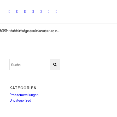
27 nicht fristgerecht vor!
solider Haushaltsführung – Staatsregierung le...
KATEGORIEN
Pressemitteilungen
Uncategorized