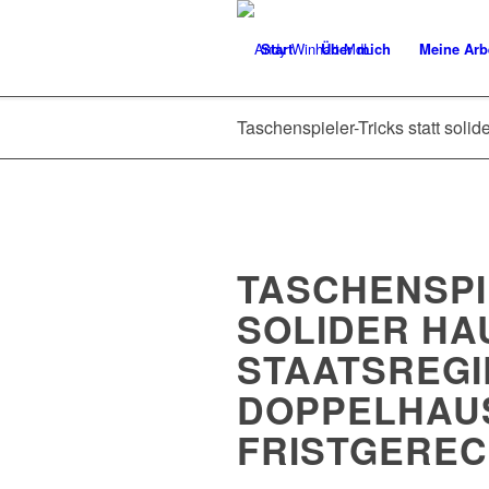
Start
Über mich
Meine Arb
Taschenspieler-Tricks statt soli
TASCHENSPI
SOLIDER HA
STAATSREGI
DOPPELHAUS
FRISTGEREC