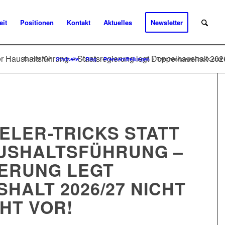
eit
Positionen
Kontakt
Aktuelles
Newsletter
der Haushaltsführung – Staatsregierung legt Doppelhaushalt 2026/
Du bist hier:
Startseite
/
Blog
/
Pressemitteilungen
/
Taschenspieler-Tricks statt 
ELER-TRICKS STATT
USHALTSFÜHRUNG –
ERUNG LEGT
HALT 2026/27 NICHT
HT VOR!