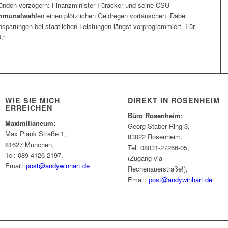
ünden verzögern: Finanzminister Füracker und seine CSU
mmunalwahl
en einen plötzlichen Geldregen vortäuschen. Dabei
nsparungen bei staatlichen Leistungen längst vorprogrammiert. Für
.“
WIE SIE MICH
DIREKT IN ROSENHEIM
ERREICHEN
Büro Rosenheim:
Maximilianeum:
Georg Staber Ring 3,
Max Plank Straße 1,
83022 Rosenheim,
81627 München,
Tel: 08031-27266-05,
Tel: 089-4126-2197,
(Zugang via
Email:
post@andywinhart.de
Rechenauerstraße!),
Email:
post@andywinhart.de