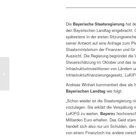
Die
Bayerische Staatsregierung
hat de
den Bayerischen Landtag eingebracht. 
spätestens in der ersten Sitzungswoc
seiner Antwort auf eine Anfrage zum 
Staatsministerium der Finanzen und für
Aussicht. Die Regierung begründet die 
Steuerschätzung im Oktober und das l
Bayern-Paket: Söder
Infrastrukturinvestitionen von Ländern 
verspricht
Infrastrukturfinanzierungsgesetz, LuKIF
Milliardeninvestitionen
in Hightech – AfD...
Andreas Winhart kommentiert dies als h
Bayerischen Landtag
wie folgt:
„Schon wieder ist die Staatsregierung n
vorzulegen. Sie erklärt die Verspätung 
LuKIFG zu warten.
Bayern
s hochversc
Milliarden Euro erhalten. Das Geld st
handelt sich also nur um Schulden, die
von einem Finanzloch ins andere verscho