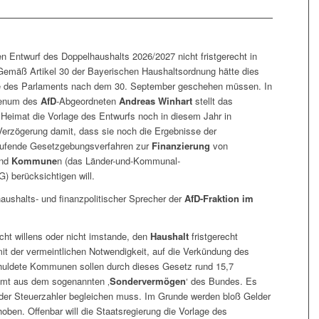
n Entwurf des Doppelhaushalts 2026/2027 nicht fristgerecht in
Gemäß Artikel 30 der Bayerischen Haushaltsordnung hätte dies
he des Parlaments nach dem 30. September geschehen müssen. In
Plenum des
AfD
-Abgeordneten
Andreas Winhart
stellt das
 Heimat die Vorlage des Entwurfs noch in diesem Jahr in
Verzögerung damit, dass sie noch die Ergebnisse der
aufende Gesetzgebungsverfahren zur
Finanzierung
von
und
Kommune
n (das Länder-und-Kommunal-
G) berücksichtigen will.
aushalts- und finanzpolitischer Sprecher der
AfD-Fraktion im
icht willens oder nicht imstande, den
Haushalt
fristgerecht
mit der vermeintlichen Notwendigkeit, auf die Verkündung des
huldete Kommunen sollen durch dieses Gesetz rund 15,7
ammt aus dem sogenannten ‚
Sondervermögen
‘ des Bundes. Es
 der Steuerzahler begleichen muss. Im Grunde werden bloß Gelder
ben. Offenbar will die Staatsregierung die Vorlage des