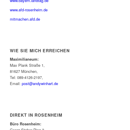
www.bayern.landtag.de
www.afd-rosenheim.de
mitmachen.afd.de
WIE SIE MICH ERREICHEN
Maximilianeum:
Max Plank Straße 1,
81627 München,
Tel: 089-4126-2197,
Email:
post@andywinhart.de
DIREKT IN ROSENHEIM
Büro Rosenheim:
Georg Staber Ring 3,