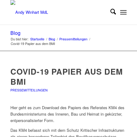
Blog
Du bist hier:
Startseite
/
Blog
/
Pressemitteilungen
/
Covid-19 Papier aus dem BMI
COVID-19 PAPIER AUS DEM
BMI
PRESSEMITTEILUNGEN
Hier geht es zum Download des Papiers des Referates KM4 des
Bundesministeriums des Inneren, Bau und Heimat in gekürzter,
entpersonalisierter Form.
Das KM4 befasst sich mit dem Schutz Kritischer Infrastrukturen
als einem besonderen Teilgebiet des Bevölkerungsschutzes.