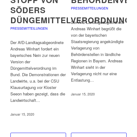
SÖDERS
PRESSEMITTEILUNGEN
DÜNGEMITTELVERORDNUNG
Der AfD-Landtagsabgeordnete
Andreas Winhart begrüßt die
PRESSEMITTEILUNGEN
von der bayerischen
Staatsregierung angekündigte
Der AfD-Landtagsabgeordnete
Verlagerung von
Andreas Winhart fordert ein
Behördenstellen in ländliche
bayerisches Nein zur neuen
Regionen in Bayern. Andreas
Version der
Winhart sieht in der
Düngemittelverordnung im
Verlagerung nicht nur eine
Bund. Die Demonstrationen der
Entlastung…
Landwirte, u.a. bei der CSU
Klausurtagung vor Kloster
Seeon haben gezeigt, dass die
Januar 15, 2020
Landwirtschaft…
Januar 15, 2020