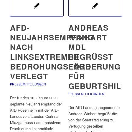
AFD-
ANDREAS
NEUJAHRSEMPFANG
WINHART
NACH
MDL
LINKSEXTREMER
BEGRÜSST F
BEDROHUNGSLAGE
ÖRDERUNG F
VERLEGT
ÜR G
EBURTSHILFES
PRESSEMITTEILUNGEN
PRESSEMITTEILUNGEN
Der für den 10. Januar 2020
geplante Neujahrsempfang der
Der AfD-Landtagsabgeordnete
AfD Rosenheim mit der AfD-
Andreas Winhart begrüßt die
Landesvorsitzenden Corinna
von der Staatsregierung zu
Miazga muss nach massivem
Verfügung gestellten
Druck durch linksradikale