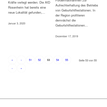
Fördermaßnahmen zur
Kräfte verlegt werden. Die AfD
Aufrechterhaltung des Betriebs
Rosenheim hat bereits eine
von Geburtshilfestationen. In
neue Lokalität gefunden,…
der Region profitieren
demnächst die
Januar 3, 2020
Geburtshilfestationen…
Dezember 17, 2019
«
‹
51
52
54
55
53
Seite 53 von 55
›
»