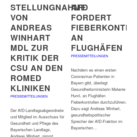
STELLUNGNAHME
AFD
VON
FORDERT
ANDREAS
FIEBERKONTR
WINHART
AN
MDL ZUR
FLUGHÄFEN
KRITIK DER
PRESSEMITTEILUNGEN
CSU AN DEN
Nachdem es einen ersten
ROMED
Coronavirus-Patienten in
Bayern gibt, überlegt
KLINIKEN
Gesundheitsministerin Melanie
Huml, an Flughäfen
PRESSEMITTEILUNGEN
Fieberkontrollen durchzuführen.
Dazu sagt Andreas Winhart,
Der AfD-Landtagsabgeordnete
gesundheitspolitischer
und Mitglied im Ausschuss für
Sprecher der AfD-Fraktion im
Gesundheit und Pflege des
Bayerischen…
Bayerischen Landtags,
Andreas Winhart, nimmt